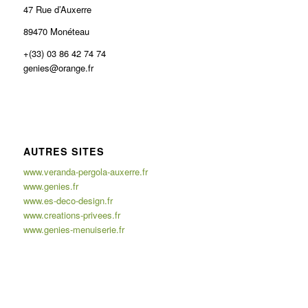
47 Rue d’Auxerre
89470 Monéteau
+(33) 03 86 42 74 74
genies@orange.fr
AUTRES SITES
www.veranda-pergola-auxerre.fr
www.genies.fr
www.es-deco-design.fr
www.creations-privees.fr
www.genies-menuiserie.fr