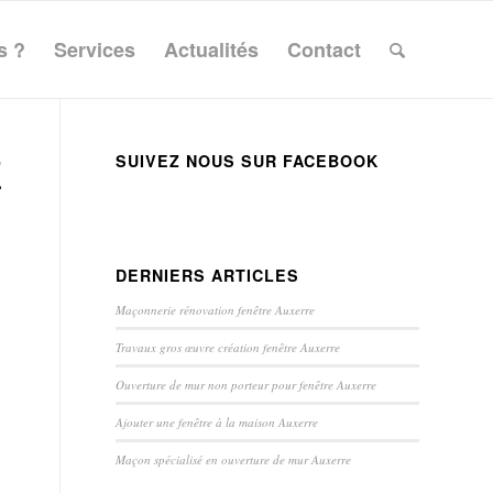
s ?
Services
Actualités
Contact
E
SUIVEZ NOUS SUR FACEBOOK
DERNIERS ARTICLES
Maçonnerie rénovation fenêtre Auxerre
Travaux gros œuvre création fenêtre Auxerre
Ouverture de mur non porteur pour fenêtre Auxerre
Ajouter une fenêtre à la maison Auxerre
Maçon spécialisé en ouverture de mur Auxerre