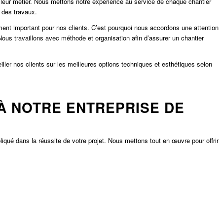
 leur métier. Nous mettons notre expérience au service de chaque chantier
e des travaux.
ent important pour nos clients. C’est pourquoi nous accordons une attention
. Nous travaillons avec méthode et organisation afin d’assurer un chantier
er nos clients sur les meilleures options techniques et esthétiques selon
À NOTRE ENTREPRISE DE
E
mpliqué dans la réussite de votre projet. Nous mettons tout en œuvre pour offrir
.