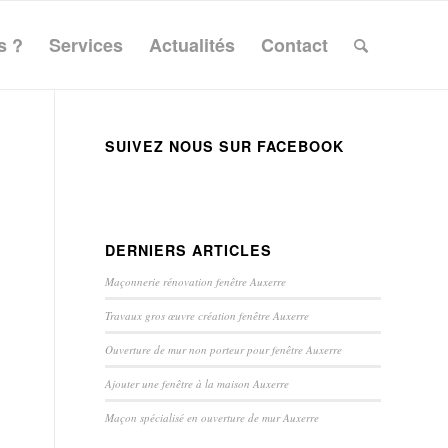
s ?
Services
Actualités
Contact
SUIVEZ NOUS SUR FACEBOOK
DERNIERS ARTICLES
Maçonnerie rénovation fenêtre Auxerre
Travaux gros œuvre création fenêtre Auxerre
Ouverture de mur non porteur pour fenêtre Auxerre
Ajouter une fenêtre à la maison Auxerre
Maçon spécialisé en ouverture de mur Auxerre