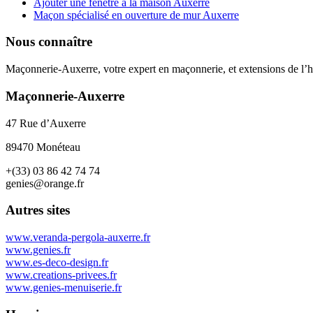
Ajouter une fenêtre à la maison Auxerre
Maçon spécialisé en ouverture de mur Auxerre
Nous connaître
Maçonnerie-Auxerre, votre expert en maçonnerie, et extensions de l’ha
Maçonnerie-Auxerre
47 Rue d’Auxerre
89470 Monéteau
+(33) 03 86 42 74 74
genies@orange.fr
Autres sites
www.veranda-pergola-auxerre.fr
www.genies.fr
www.es-deco-design.fr
www.creations-privees.fr
www.genies-menuiserie.fr