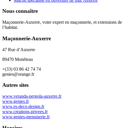
Maçon spécialisé en ouverture de mur Auxerre
Nous connaître
Maçonnerie-Auxerre, votre expert en maçonnerie, et extensions de
l’habitat.
Maçonnerie-Auxerre
47 Rue d’Auxerre
89470 Monéteau
+(33) 03 86 42 74 74
genies@orange.fr
Autres sites
www.veranda-pergola-auxerre.fr
www.genies.fr
www.es-deco-design.fr
www.creations-privees.fr
www.genies-menuiserie.fr
Horaires