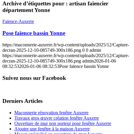
Archive d’étiquettes pour :
artisan faïencier
département Yonne
Faïence-Auxerre
Pose faïence bassin Yonne
https://maconnerie-auxerre.fr/wp-content/uploads/2025/12/Capture-
decran-2025-12-10-085749-300x186.png
0
0
admin
https://maconnerie-auxerre.fr/wp-content/uploads/2025/12/Capture-
decran-2025-12-10-085749-300x186.png
admin
2026-01-06
08:32:53
2026-01-06 08:32:53
Pose faïence bassin Yonne
Suivez nous sur Facebook
Derniers Articles
Maçonnerie rénovation fenêtre Auxerre
Travaux gros œuvre création fenêtre Auxerre
Ouverture de mur non porteur pour fenêtre Auxerre
Ajouter une fenêtre à la maison Auxerre