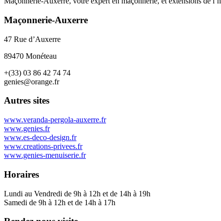
Maçonnerie-Auxerre, votre expert en maçonnerie, et extensions de l’ha
Maçonnerie-Auxerre
47 Rue d’Auxerre
89470 Monéteau
+(33) 03 86 42 74 74
genies@orange.fr
Autres sites
www.veranda-pergola-auxerre.fr
www.genies.fr
www.es-deco-design.fr
www.creations-privees.fr
www.genies-menuiserie.fr
Horaires
Lundi au Vendredi de 9h à 12h et de 14h à 19h
Samedi de 9h à 12h et de 14h à 17h