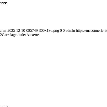
erre
-decran-2025-12-10-085749-300x186.png
0
0
admin
https://maconnerie-
42
Carrelage outlet Auxerre