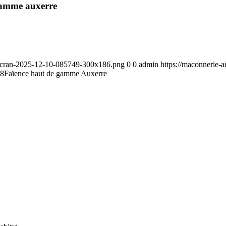
 gamme auxerre
-decran-2025-12-10-085749-300x186.png
0
0
admin
https://maconnerie-
58
Faïence haut de gamme Auxerre