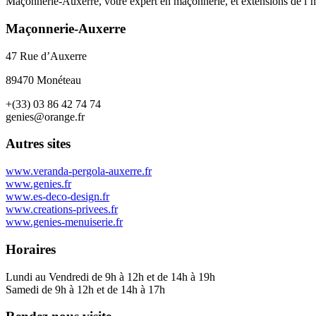
Maçonnerie-Auxerre, votre expert en maçonnerie, et extensions de l’ha
Maçonnerie-Auxerre
47 Rue d’Auxerre
89470 Monéteau
+(33) 03 86 42 74 74
genies@orange.fr
Autres sites
www.veranda-pergola-auxerre.fr
www.genies.fr
www.es-deco-design.fr
www.creations-privees.fr
www.genies-menuiserie.fr
Horaires
Lundi au Vendredi de 9h à 12h et de 14h à 19h
Samedi de 9h à 12h et de 14h à 17h