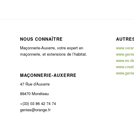
NOUS CONNAÎTRE
AUTRES
Maçonnerie-Auxerre, votre expert en
www.verand
maçonnerie, et extensions de l’habitat.
www.genie
www.es-de
www.creati
www.genie
MAÇONNERIE-AUXERRE
47 Rue d’Auxerre
89470 Monéteau
+(33) 03 86 42 74 74
genies@orange.fr