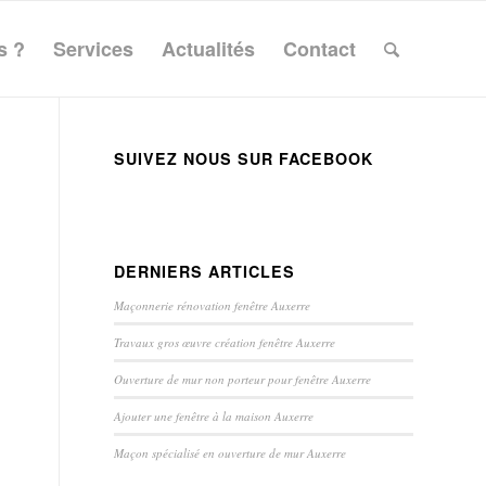
s ?
Services
Actualités
Contact
SUIVEZ NOUS SUR FACEBOOK
DERNIERS ARTICLES
Maçonnerie rénovation fenêtre Auxerre
Travaux gros œuvre création fenêtre Auxerre
Ouverture de mur non porteur pour fenêtre Auxerre
Ajouter une fenêtre à la maison Auxerre
Maçon spécialisé en ouverture de mur Auxerre