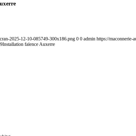
Auxerre
-decran-2025-12-10-085749-300x186.png
0
0
admin
https://maconnerie-
29
Installation faïence Auxerre