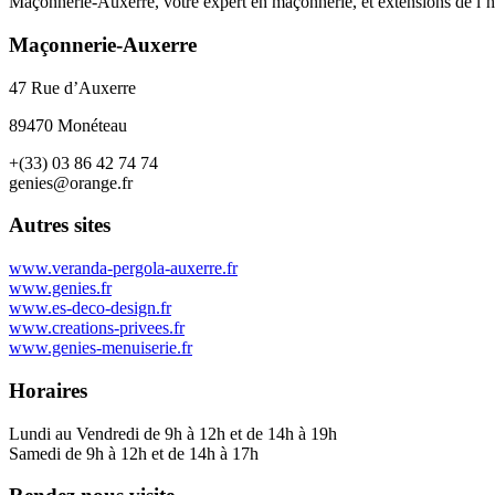
Maçonnerie-Auxerre, votre expert en maçonnerie, et extensions de l’ha
Maçonnerie-Auxerre
47 Rue d’Auxerre
89470 Monéteau
+(33) 03 86 42 74 74
genies@orange.fr
Autres sites
www.veranda-pergola-auxerre.fr
www.genies.fr
www.es-deco-design.fr
www.creations-privees.fr
www.genies-menuiserie.fr
Horaires
Lundi au Vendredi de 9h à 12h et de 14h à 19h
Samedi de 9h à 12h et de 14h à 17h