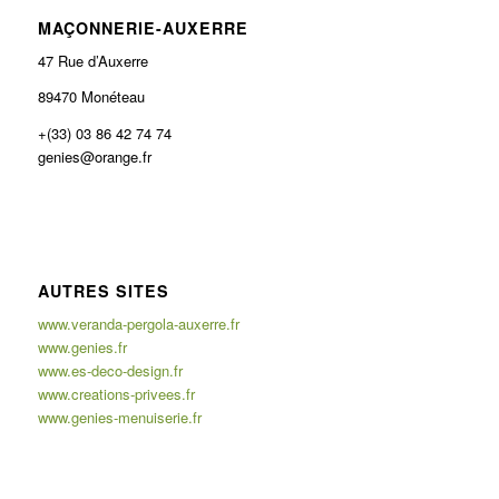
MAÇONNERIE-AUXERRE
47 Rue d’Auxerre
89470 Monéteau
+(33) 03 86 42 74 74
genies@orange.fr
AUTRES SITES
www.veranda-pergola-auxerre.fr
www.genies.fr
www.es-deco-design.fr
www.creations-privees.fr
www.genies-menuiserie.fr