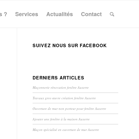
s ?
Services
Actualités
Contact
SUIVEZ NOUS SUR FACEBOOK
DERNIERS ARTICLES
Maçonnerie rénovation fenêtre Auxerre
Travaux gros œuvre création fenêtre Auxerre
Ouverture de mur non porteur pour fenêtre Auxerre
Ajouter une fenêtre à la maison Auxerre
Maçon spécialisé en ouverture de mur Auxerre