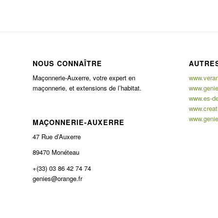
NOUS CONNAÎTRE
AUTRES
Maçonnerie-Auxerre, votre expert en
www.verand
maçonnerie, et extensions de l’habitat.
www.genie
www.es-de
www.creati
www.genie
MAÇONNERIE-AUXERRE
47 Rue d’Auxerre
89470 Monéteau
+(33) 03 86 42 74 74
genies@orange.fr