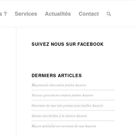
s ?
Services
Actualités
Contact
SUIVEZ NOUS SUR FACEBOOK
DERNIERS ARTICLES
Maçonnerie rénovation fenêtre Auxerre
Travaux gros œuvre création fenêtre Auxerre
Ouverture de mur non porteur pour fenêtre Auxerre
Ajouter une fenêtre à la maison Auxerre
Maçon spécialisé en ouverture de mur Auxerre