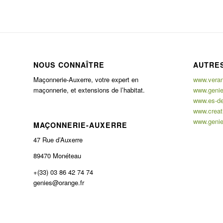
NOUS CONNAÎTRE
AUTRES
Maçonnerie-Auxerre, votre expert en
www.verand
maçonnerie, et extensions de l’habitat.
www.genie
www.es-de
www.creati
www.genie
MAÇONNERIE-AUXERRE
47 Rue d’Auxerre
89470 Monéteau
+(33) 03 86 42 74 74
genies@orange.fr