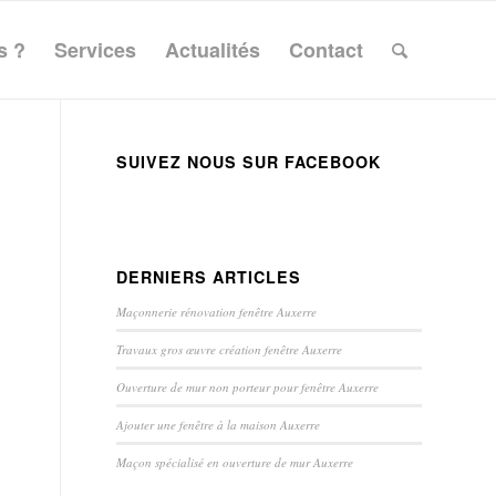
s ?
Services
Actualités
Contact
SUIVEZ NOUS SUR FACEBOOK
DERNIERS ARTICLES
Maçonnerie rénovation fenêtre Auxerre
Travaux gros œuvre création fenêtre Auxerre
Ouverture de mur non porteur pour fenêtre Auxerre
Ajouter une fenêtre à la maison Auxerre
Maçon spécialisé en ouverture de mur Auxerre