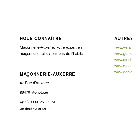
NOUS CONNAÎTRE
AUTRES
Maçonnerie-Auxerre, votre expert en
www.verand
maçonnerie, et extensions de l’habitat.
www.genie
www.es-de
www.creati
www.genie
MAÇONNERIE-AUXERRE
47 Rue d’Auxerre
89470 Monéteau
+(33) 03 86 42 74 74
genies@orange.fr