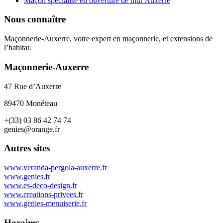
Maçon spécialisé en ouverture de mur Auxerre
Nous connaître
Maçonnerie-Auxerre, votre expert en maçonnerie, et extensions de
l’habitat.
Maçonnerie-Auxerre
47 Rue d’Auxerre
89470 Monéteau
+(33) 03 86 42 74 74
genies@orange.fr
Autres sites
www.veranda-pergola-auxerre.fr
www.genies.fr
www.es-deco-design.fr
www.creations-privees.fr
www.genies-menuiserie.fr
Horaires