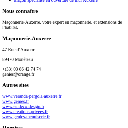
Maçon spécialisé en ouverture de mur Auxerre
Nous connaître
Maçonnerie-Auxerre, votre expert en maçonnerie, et extensions de
l’habitat.
Maçonnerie-Auxerre
47 Rue d’Auxerre
89470 Monéteau
+(33) 03 86 42 74 74
genies@orange.fr
Autres sites
www.veranda-pergola-auxerre.fr
www.genies.fr
www.es-deco-design.fr
www.creations-privees.fr
www.genies-menuiserie.fr
Horaires