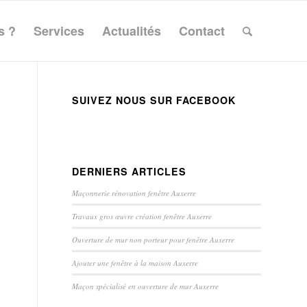
s ?
Services
Actualités
Contact
SUIVEZ NOUS SUR FACEBOOK
DERNIERS ARTICLES
Maçonnerie rénovation fenêtre Auxerre
Travaux gros œuvre création fenêtre Auxerre
Ouverture de mur non porteur pour fenêtre Auxerre
Ajouter une fenêtre à la maison Auxerre
Maçon spécialisé en ouverture de mur Auxerre