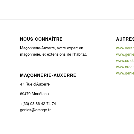
NOUS CONNAÎTRE
AUTRES
Maçonnerie-Auxerre, votre expert en
www.verand
maçonnerie, et extensions de l’habitat.
www.genie
www.es-de
www.creati
www.genie
MAÇONNERIE-AUXERRE
47 Rue d’Auxerre
89470 Monéteau
+(33) 03 86 42 74 74
genies@orange.fr