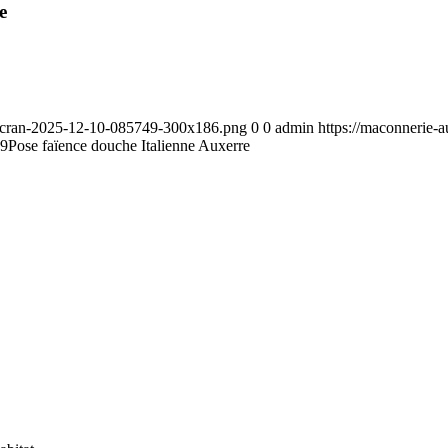
e
-decran-2025-12-10-085749-300x186.png
0
0
admin
https://maconnerie-
29
Pose faïence douche Italienne Auxerre