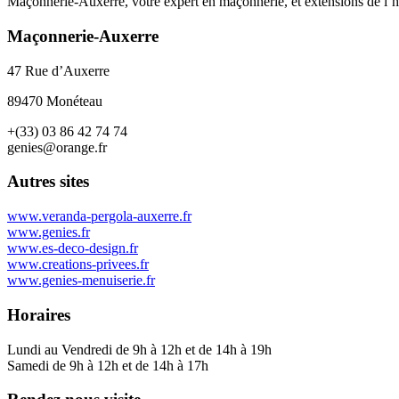
Maçonnerie-Auxerre, votre expert en maçonnerie, et extensions de l’ha
Maçonnerie-Auxerre
47 Rue d’Auxerre
89470 Monéteau
+(33) 03 86 42 74 74
genies@orange.fr
Autres sites
www.veranda-pergola-auxerre.fr
www.genies.fr
www.es-deco-design.fr
www.creations-privees.fr
www.genies-menuiserie.fr
Horaires
Lundi au Vendredi de 9h à 12h et de 14h à 19h
Samedi de 9h à 12h et de 14h à 17h