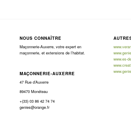
NOUS CONNAÎTRE
AUTRES
Maçonnerie-Auxerre, votre expert en
www.verand
maçonnerie, et extensions de l’habitat.
www.genie
www.es-de
www.creati
www.genie
MAÇONNERIE-AUXERRE
47 Rue d’Auxerre
89470 Monéteau
+(33) 03 86 42 74 74
genies@orange.fr