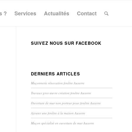
s ?
Services
Actualités
Contact
SUIVEZ NOUS SUR FACEBOOK
DERNIERS ARTICLES
Maçonnerie rénovation fenêtre Auxerre
Travaux gros œuvre création fenêtre Auxerre
Ouverture de mur non porteur pour fenêtre Auxerre
Ajouter une fenêtre à la maison Auxerre
Maçon spécialisé en ouverture de mur Auxerre