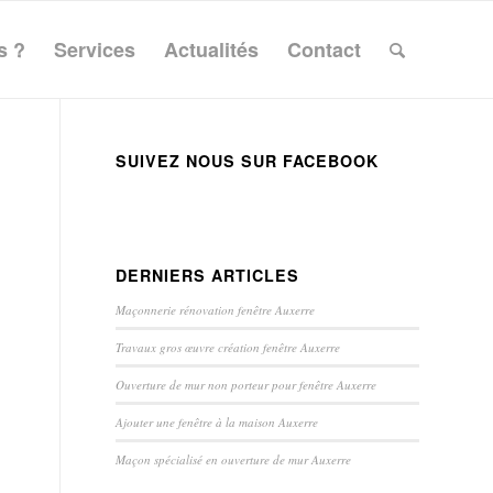
s ?
Services
Actualités
Contact
SUIVEZ NOUS SUR FACEBOOK
DERNIERS ARTICLES
Maçonnerie rénovation fenêtre Auxerre
Travaux gros œuvre création fenêtre Auxerre
Ouverture de mur non porteur pour fenêtre Auxerre
Ajouter une fenêtre à la maison Auxerre
Maçon spécialisé en ouverture de mur Auxerre