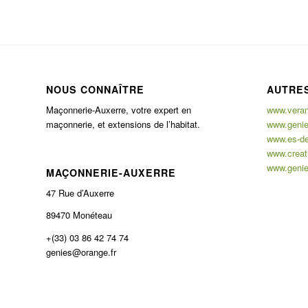
NOUS CONNAÎTRE
AUTRES
Maçonnerie-Auxerre, votre expert en
www.verand
maçonnerie, et extensions de l’habitat.
www.genie
www.es-de
www.creati
www.genie
MAÇONNERIE-AUXERRE
47 Rue d’Auxerre
89470 Monéteau
+(33) 03 86 42 74 74
genies@orange.fr