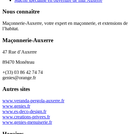
Maçon spécialisé en ouverture de mur Auxerre
Nous connaître
Maçonnerie-Auxerre, votre expert en maçonnerie, et extensions de
l’habitat.
Maçonnerie-Auxerre
47 Rue d’Auxerre
89470 Monéteau
+(33) 03 86 42 74 74
genies@orange.fr
Autres sites
www.veranda-pergola-auxerre.fr
www.genies.fr
www.es-deco-design.fr
www.creations-privees.fr
www.genies-menuiserie.fr
Horaires