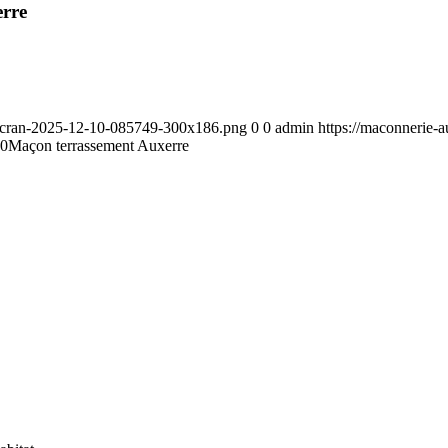
erre
-decran-2025-12-10-085749-300x186.png
0
0
admin
https://maconnerie-
30
Maçon terrassement Auxerre