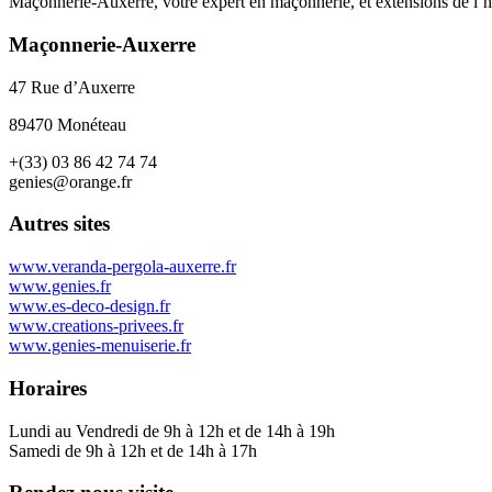
Maçonnerie-Auxerre, votre expert en maçonnerie, et extensions de l’ha
Maçonnerie-Auxerre
47 Rue d’Auxerre
89470 Monéteau
+(33) 03 86 42 74 74
genies@orange.fr
Autres sites
www.veranda-pergola-auxerre.fr
www.genies.fr
www.es-deco-design.fr
www.creations-privees.fr
www.genies-menuiserie.fr
Horaires
Lundi au Vendredi de 9h à 12h et de 14h à 19h
Samedi de 9h à 12h et de 14h à 17h