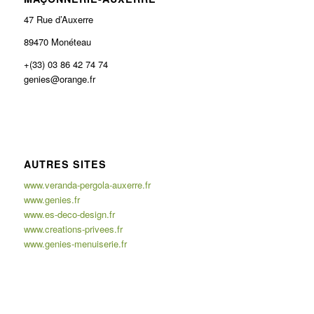
47 Rue d’Auxerre
89470 Monéteau
+(33) 03 86 42 74 74
genies@orange.fr
AUTRES SITES
www.veranda-pergola-auxerre.fr
www.genies.fr
www.es-deco-design.fr
www.creations-privees.fr
www.genies-menuiserie.fr